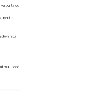
i va purta cu
jindui la
 adevaratul
sti mult prea