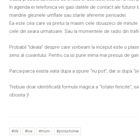
In agenda ei telefonica vei gasi datele de contact ale tuturor bre
mandrie gleznele umflate sau starile aferente perioadei.
Ea este cea care va pretui la maxim cele douazeci de minute de 
cele din seara urmatoare. Sau la momentele de radio din trafic 
Probabil “ideala” despre care vorbeam la inceput este o plas
sens al cuvantului. Pentru ca isi pune inima mai presus de gand
Parca-parca exista viata dupa a spune “nu pot”, dar si dupa “si
Trebuie doar identificată formula magica a “totalei fericite”, sa
obosita )!
#life
#live
#mum
#prinochiimei