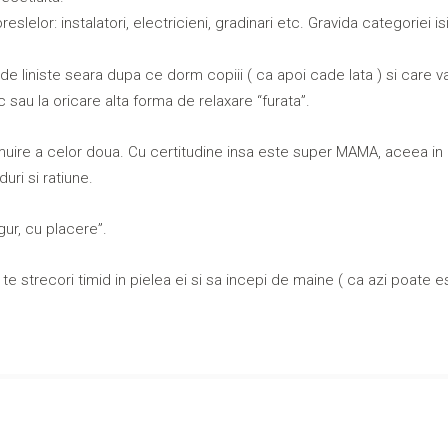
slelor: instalatori, electricieni, gradinari etc. Gravida categoriei is
liniste seara dupa ce dorm copiii ( ca apoi cade lata ) si care va 
sau la oricare alta forma de relaxare “furata”.
muire a celor doua. Cu certitudine insa este super MAMA, aceea in
uri si ratiune.
gur, cu placere”.
 te strecori timid in pielea ei si sa incepi de maine ( ca azi poate e