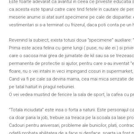
Este foarte adevarat ca avantul in ceea ce priveste educatia si
ca acesta este tiparul catre care tind fetele in cautare de pers
meserie anume si atat sunt specimene pe cale de disparitie: 
vestimentari si s-a terminat cu frizerul, daca poti conta pe un h
Revenind la subiect, exista totusi doua “specimene” auxiliare: “
Prima este acea felina cu gene lungi ( puse, nu ale ei ) si pri
care o sacosa mai grea de jumatate de kil sau sa se trezească
permanenta de protectie si ajutor, pentru care s-au inventat “e 
floare, nu o vei intalni in veci impingand cosuri in supermark
Cand va fi pe cale sa devina mama, cea mai mica senzatie de gr
pe tatal haituit in pragul nebuniei.
O vei vedea mustind de fericire la sala de sport, la cafea cu 
“Totala inciudata” este insa o forta a naturii. Este personajul
ca doar pana la job, trebuie sa treaca pe la scoala sa lase proie
Cadouri pentru aniversari, probleme ale bunicilor, plati, contra
odată probata abilitatea de a face si desface, soarta i-a fost p