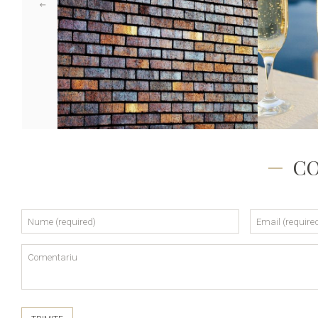
MICI SI MARI
BONA, DRAGA NOASTRA.
50
C