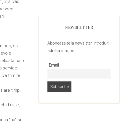
 jur si vad
 pe vreo
ri
NEWSLETTER
Aboneaza-te la newsleter. Introdu-ti
un bec, sa
adresa mai jos:
nevoie
delicata ca o
Email
a service.
 va trimite
a are timp!
chid usile,
puna “nu” si