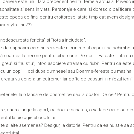
 cariera este unul fara precedent pentru femeia actuala. Privesc in
onalitate si sens in viata. Personajele care isi doresc o calificare
este epoca de final pentru croitorese, atata timp cat avem designe
air stylist, nu???
nedescurcata fericita” si “totala inciudata”.
vire de caprioara care nu reuseste nici in ruptul capului sa schimbe 
 noaptea la trei ore pentru biberoane. Pe scurt! Ea este fiinta cu 
greu” si “nu stiu”, intr-o asociere stransa cu “iubi”. Pentru ca este 
et, cu un copil – doi dupa dumneaei sau Doamne-fereste cu masina l
eata va genera un cutremur, iar pofta de capsuni in miezul iernii il
prietenele, la o lansare de cosmetice sau la coafor. De ce? Pentru c
 care, daca ajunge la sport, ca doar e sanatos, o va face cand se des
ctul la biologie al copilului.
cte si alte asemenea? Desigur, la datorie! Pentru ca ea nu stie sa s
ecetluita!