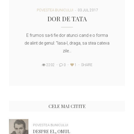
POVESTEA BUNICULUI
03 JUL 2017
DOR DE TATA
E frumos sa-ti fie dor atunci cand e o forma
de alint de genul: “lasa-l, draga, sa stea cateva
zile…
2202
0
1
SHARE
CELE MAI CITITE
POVESTEA BUNICULUI
DESPRE EL, OMUL