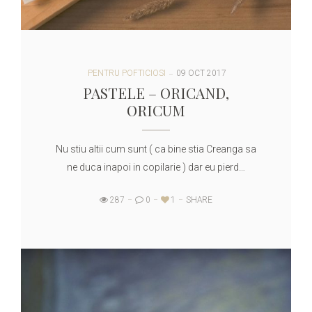
PENTRU POFTICIOSI
09 OCT 2017
PASTELE – ORICAND,
ORICUM
Nu stiu altii cum sunt ( ca bine stia Creanga sa
ne duca inapoi in copilarie ) dar eu pierd…
287
0
1
SHARE