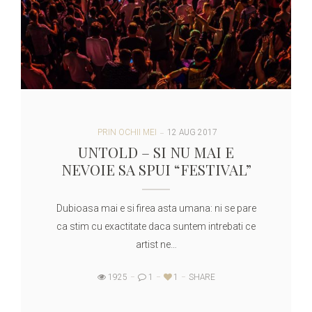
PRIN OCHII MEI
12 AUG 2017
UNTOLD – SI NU MAI E
NEVOIE SA SPUI “FESTIVAL”
Dubioasa mai e si firea asta umana: ni se pare
ca stim cu exactitate daca suntem intrebati ce
artist ne…
1925
1
1
SHARE