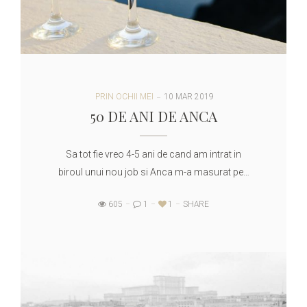
PRIN OCHII MEI
10 MAR 2019
50 DE ANI DE ANCA
Sa tot fie vreo 4-5 ani de cand am intrat in
biroul unui nou job si Anca m-a masurat pe…
605
1
1
SHARE