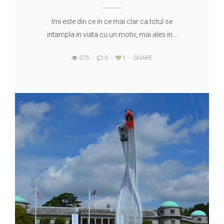
Imi este din ce in ce mai clar ca totul se
intampla in viata cu un motiv, mai ales in…
375
0
1
SHARE