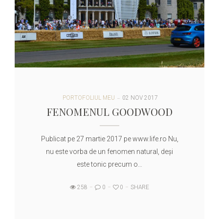
PORTOFOLIUL MEU
02 NOV 2017
FENOMENUL GOODWOOD
Publicat pe 27 martie 2017 pe www.life.ro Nu,
nu este vorba de un fenomen natural, deşi
este tonic precum o…
258
0
0
SHARE