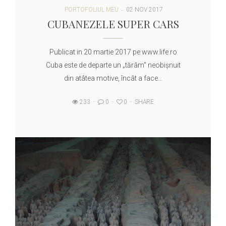
PORTOFOLIUL MEU
02 NOV 2017
CUBANEZELE SUPER CARS
Publicat in 20 martie 2017 pe www.life.ro
Cuba este de departe un „tărâm” neobişnuit
din atâtea motive, încât a face…
233
0
0
SHARE