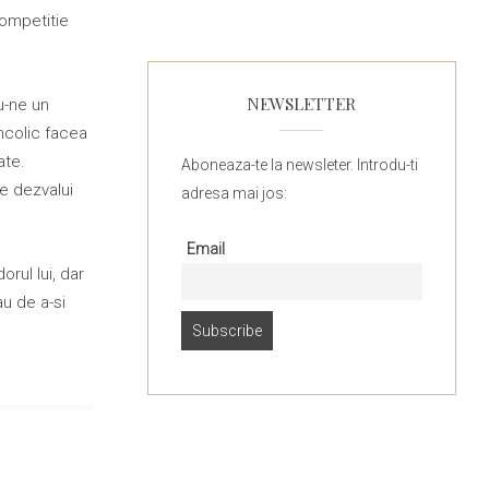
competitie
NEWSLETTER
u-ne un
ancolic facea
ate.
Aboneaza-te la newsleter. Introdu-ti
ne dezvalui
adresa mai jos:
Email
orul lui, dar
au de a-si