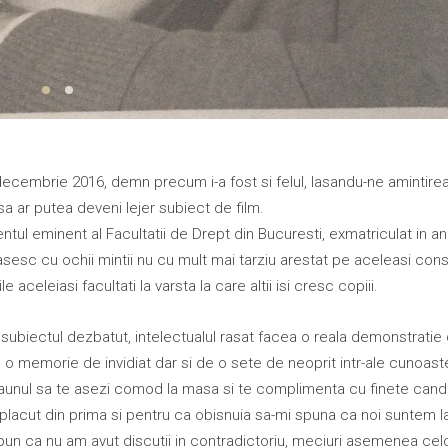
n decembrie 2016, demn precum i-a fost si felul, lasandu-ne amintire
a ar putea deveni lejer subiect de film.
ul eminent al Facultatii de Drept din Bucuresti, exmatriculat in anu
gasesc cu ochii mintii nu cu mult mai tarziu arestat pe aceleasi con
aceleiasi facultati la varsta la care altii isi cresc copiii.
 subiectul dezbatut, intelectualul rasat facea o reala demonstratie 
memorie de invidiat dar si de o sete de neoprit intr-ale cunoaster
scaunul sa te asezi comod la masa si te complimenta cu finete cand 
lacut din prima si pentru ca obisnuia sa-mi spuna ca noi suntem la
n ca nu am avut discutii in contradictoriu, meciuri asemenea celo