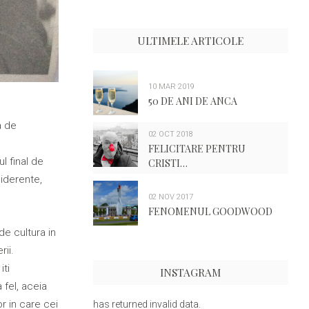
ULTIMELE ARTICOLE
10 MAR 2019
50 DE ANI DE ANCA
a de
02 OCT 2018
FELICITARE PENTRU
l final de
CRISTI…
siderente,
02 NOV 2017
FENOMENUL GOODWOOD
de cultura in
ii.
iti
INSTAGRAM
 fel, aceia
r in care cei
has returned invalid data.