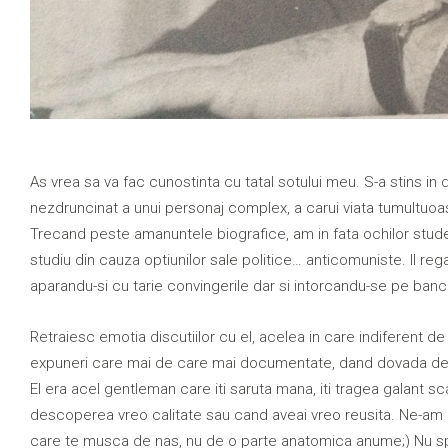
As vrea sa va fac cunostinta cu tatal sotului meu. S-a stins i
nezdruncinat a unui personaj complex, a carui viata tumultuoas
Trecand peste amanuntele biografice, am in fata ochilor student
studiu din cauza optiunilor sale politice… anticomuniste. Il re
aparandu-si cu tarie convingerile dar si intorcandu-se pe bancile 
Retraiesc emotia discutiilor cu el, acelea in care indiferent de
expuneri care mai de care mai documentate, dand dovada de o 
El era acel gentleman care iti saruta mana, iti tragea galant 
descoperea vreo calitate sau cand aveai vreo reusita. Ne-am p
care te musca de nas, nu de o parte anatomica anume;) Nu spu