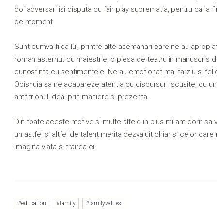
doi adversari isi disputa cu fair play suprematia, pentru ca la 
de moment.
Sunt cumva fiica lui, printre alte asemanari care ne-au apropia
roman asternut cu maiestrie, o piesa de teatru in manuscris da
cunostinta cu sentimentele. Ne-au emotionat mai tarziu si felic
Obisnuia sa ne acapareze atentia cu discursuri iscusite, cu un s
amfitrionul ideal prin maniere si prezenta.
Din toate aceste motive si multe altele in plus mi-am dorit sa va
un astfel si altfel de talent merita dezvaluit chiar si celor car
imagina viata si trairea ei.
#education
#family
#familyvalues