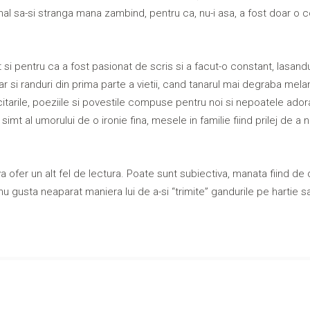
final sa-si stranga mana zambind, pentru ca, nu-i asa, a fost doar o 
t si pentru ca a fost pasionat de scris si a facut-o constant, lasand
r si randuri din prima parte a vietii, cand tanarul mai degraba mel
itarile, poeziile si povestile compuse pentru noi si nepoatele ador
imt al umorului de o ironie fina, mesele in familie fiind prilej de a 
 ofer un alt fel de lectura. Poate sunt subiectiva, manata fiind de d
e nu gusta neaparat maniera lui de a-si “trimite” gandurile pe hartie s