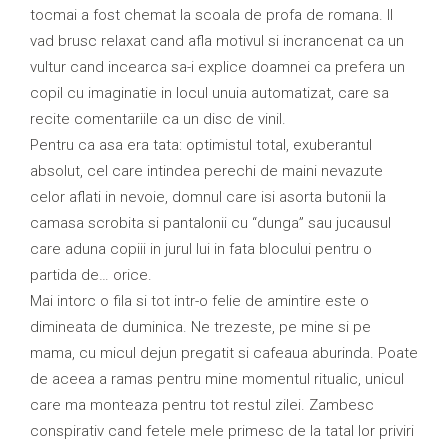
tocmai a fost chemat la scoala de profa de romana. Il
vad brusc relaxat cand afla motivul si incrancenat ca un
vultur cand incearca sa-i explice doamnei ca prefera un
copil cu imaginatie in locul unuia automatizat, care sa
recite comentariile ca un disc de vinil.
Pentru ca asa era tata: optimistul total, exuberantul
absolut, cel care intindea perechi de maini nevazute
celor aflati in nevoie, domnul care isi asorta butonii la
camasa scrobita si pantalonii cu “dunga” sau jucausul
care aduna copiii in jurul lui in fata blocului pentru o
partida de… orice.
Mai intorc o fila si tot intr-o felie de amintire este o
dimineata de duminica. Ne trezeste, pe mine si pe
mama, cu micul dejun pregatit si cafeaua aburinda. Poate
de aceea a ramas pentru mine momentul ritualic, unicul
care ma monteaza pentru tot restul zilei. Zambesc
conspirativ cand fetele mele primesc de la tatal lor priviri