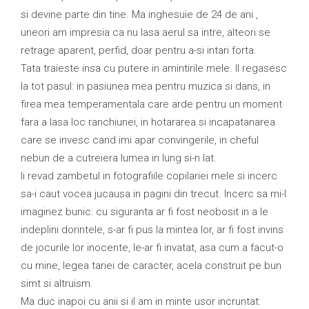
si devine parte din tine. Ma inghesuie de 24 de ani ,
uneori am impresia ca nu lasa aerul sa intre, alteori se
retrage aparent, perfid, doar pentru a-si intari forta.
Tata traieste insa cu putere in amintirile mele. Il regasesc
la tot pasul: in pasiunea mea pentru muzica si dans, in
firea mea temperamentala care arde pentru un moment
fara a lasa loc ranchiunei, in hotararea si incapatanarea
care se invesc cand imi apar convingerile, in cheful
nebun de a cutreiera lumea in lung si-n lat.
Ii revad zambetul in fotografiile copilariei mele si incerc
sa-i caut vocea jucausa in pagini din trecut. Incerc sa mi-l
imaginez bunic: cu siguranta ar fi fost neobosit in a le
indeplini dorintele, s-ar fi pus la mintea lor, ar fi fost invins
de jocurile lor inocente, le-ar fi invatat, asa cum a facut-o
cu mine, legea tariei de caracter, acela construit pe bun
simt si altruism.
Ma duc inapoi cu anii si il am in minte usor incruntat: