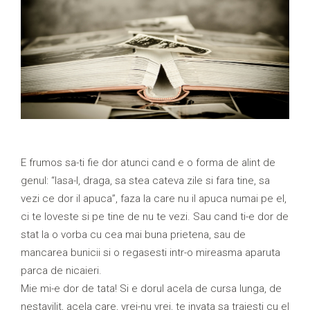
E frumos sa-ti fie dor atunci cand e o forma de alint de
genul: “lasa-l, draga, sa stea cateva zile si fara tine, sa
vezi ce dor il apuca”, faza la care nu il apuca numai pe el,
ci te loveste si pe tine de nu te vezi. Sau cand ti-e dor de
stat la o vorba cu cea mai buna prietena, sau de
mancarea bunicii si o regasesti intr-o mireasma aparuta
parca de nicaieri.
Mie mi-e dor de tata! Si e dorul acela de cursa lunga, de
nestavilit, acela care, vrei-nu vrei, te invata sa traiesti cu el