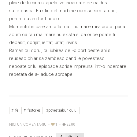
pline de lumina si apelative incarcate de caldura
sufleteasca. Eu stiu cel mai bine cum se simt atunci,
pentru ca am fost acolo.
Momentul in care am aflat ca… nu mai e mi-a aratat pana
acum ca rau mai mare nu exista si ca orice poate fi
depasit, corijat, iertat, uitat, invins.
Raman cu dorul, cu iubirea ce i-o port peste ani si
reusesc chiar sa zambesc cand le povestesc
nepoatelor lui episoade scrise impreuna, intr-o incercare
repetata de a-l aduce aproape.
#life
#lifestories
#povesteabunicului
NICI UN COMENTARIU
1
2200