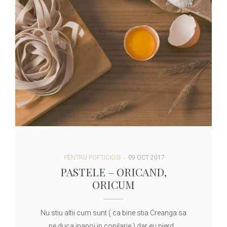
PENTRU POFTICIOSI
09 OCT 2017
PASTELE – ORICAND,
ORICUM
Nu stiu altii cum sunt ( ca bine stia Creanga sa
ne duca inapoi in copilarie ) dar eu pierd…